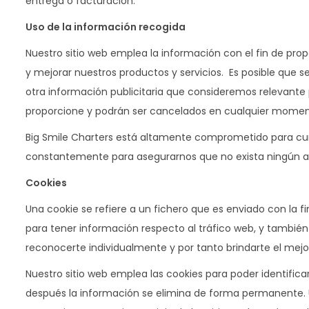
entrega o facturación.
a
i
c
d
Uso de la información recogida
i
o
Nuestro sitio web emplea la información con el fin de prop
ó
y mejorar nuestros productos y servicios. Es posible que 
n
otra información publicitaria que consideremos relevante 
proporcione y podrán ser cancelados en cualquier momen
Big Smile Charters está altamente comprometido para cu
constantemente para asegurarnos que no exista ningún a
Cookies
Una cookie se refiere a un fichero que es enviado con la f
para tener información respecto al tráfico web, y también 
reconocerte individualmente y por tanto brindarte el mejo
Nuestro sitio web emplea las cookies para poder identifica
después la información se elimina de forma permanente. 