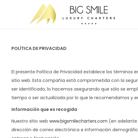
S
S
a
a
l
l
t
t
POLÍTICA DE PRIVACIDAD
a
a
r
r
a
a
El presente Política de Privacidad establece los términos 
l
l
sitio web. Esta compañía está comprometida con la seguri
a
c
ser identificado, lo hacemos asegurando que sólo se emp
n
o
tiempo o ser actualizada por lo que le recomendamos y e
a
n
Información que es recogida
v
t
Nuestro sitio web
www.bigsmilecharters.com
(en adelante 
e
e
dirección de correo electrónica e información demográfic
g
n